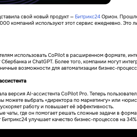
дставила свой новый продукт —
Битрикс24
Орион. Прошло
25 000 компаний используют этот сервис ежедневно. Это 
елям использовать CoPilot в расширенном формате, ин
т Сбербанка и ChatGPT. Более того, компании могут инте
граничные возможности для автоматизации бизнес-процесс
ассистента
а версия AI-ассистента CoPilot Pro. Теперь пользователи
ы можете выбрать «директора по маркетингу» или «юриста
 ускоряет работу и повышает её эффективность.
вые чаты, где он помогает решать сложные задачи в форм
т Битрикс24 улучшает качество бизнес-процессов на 34%