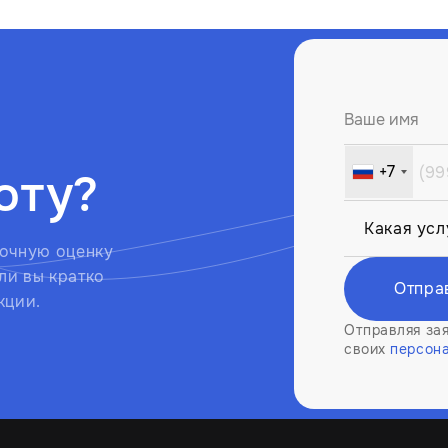
Ваше имя
+7
оту?
Russia
+7
очную оценку
ли вы кратко
Отпра
кции.
Отправляя зая
своих
персон